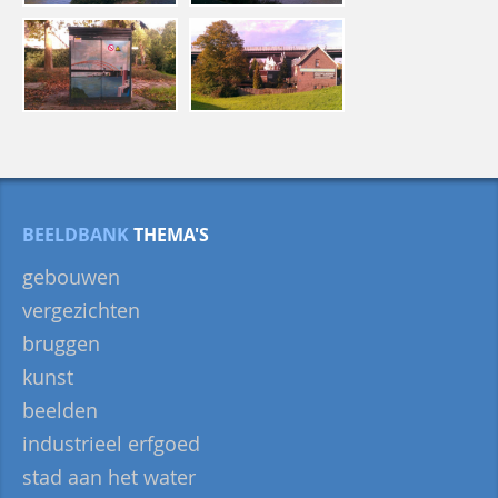
BEELDBANK
THEMA'S
gebouwen
vergezichten
bruggen
kunst
beelden
industrieel erfgoed
stad aan het water