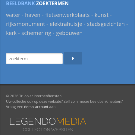
BEELDBANK
ZOEKTERMEN
water
-
haven
-
fietsenwerkplaats
-
kunst
-
rijksmonument
-
elektrahuisje
-
stadsgezichten
-
kerk
-
schemering
-
gebouwen
© 2026 Trilobiet Internetdiensten
Uw collectie ook op deze website? Zelf zo'n mooie beeldbank hebben?
Vraag een
demo-account
aan